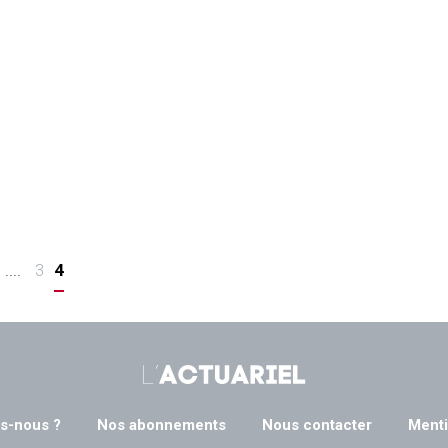
....
3
4
s-nous ?
Nos abonnements
Nous contacter
Menti