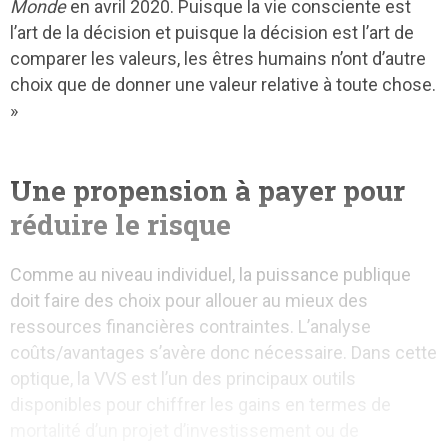
Monde
en avril 2020. Puisque la vie consciente est
l’art de la décision et puisque la décision est l’art de
comparer les valeurs, les êtres humains n’ont d’autre
choix que de donner une valeur relative à toute chose.
»
Une propension à payer pour
réduire le risque
Comme au niveau individuel, la puissance publique
doit faire des choix pour allouer au mieux des
ressources financières contraintes. L’analyse
coûts/avantages s’avère donc nécessaire. Dans cette
optique, la VVS est l’un des principaux outils
disponibles pour chiffrer les gains en termes de
mortalité d’un projet d’investissement ou de