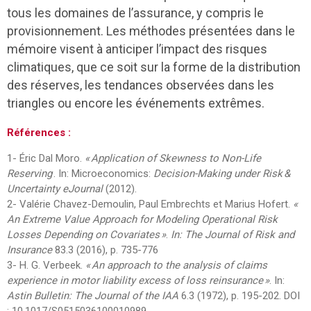
tous les domaines de l’assurance, y compris le
provisionnement. Les méthodes présentées dans le
mémoire visent à anticiper l’impact des risques
climatiques, que ce soit sur la forme de la distribution
des réserves, les tendances observées dans les
triangles ou encore les événements extrêmes.
Références :
1- Éric Dal Moro.
« Application of Skewness to Non-Life
Reserving
. In: Microeconomics:
Decision-Making under Risk &
Uncertainty eJournal
(2012).
2- Valérie Chavez-Demoulin, Paul Embrechts et Marius Hofert.
«
An Extreme Value Approach for Modeling Operational Risk
Losses Depending on Covariates »
.
In: The Journal of Risk and
Insurance
83.3 (2016), p. 735-776
3- H. G. Verbeek.
« An approach to the analysis of claims
experience in motor liability excess of loss reinsurance »
. In:
Astin Bulletin: The Journal of the IAA
6.3 (1972), p. 195-202. DOI
: 10.1017/S0515036100010989.