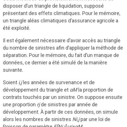
disposer d’un triangle de liquidation, supposé
présentant des effets climatiques. Pour le mémoire,
un triangle aléas climatiques d’assurance agricole a
été exploité.
Il est également nécessaire d’avoir accès au triangle
du nombre de sinistres afin d’appliquer la méthode de
séparation. Pour le mémoire, du fait d’un manque de
données, ce dernier a été simulé de la manière
suivante.
Soient
i,j
les années de survenance et de
développement du triangle et
αM
la proportion de
contrats touchés par un sinistre. On suppose ensuite
une proportion
rj
de sinistres par année de
développement. À partir de ces données, on simule
alors les nombres de sinistres
N
i,j
par une loi de
Poisson de paramètre
E[N
i,j
]=r
j
×αM
.