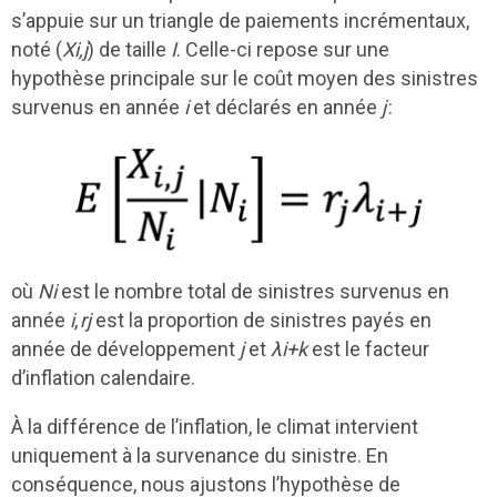
s’appuie sur un triangle de paiements incrémentaux,
noté (
Xi,j
) de taille
I
. Celle-ci repose sur une
hypothèse principale sur le coût moyen des sinistres
survenus en année
i
et déclarés en année
j
:
où
Ni
est le nombre total de sinistres survenus en
année
i
,
rj
est la proportion de sinistres payés en
année de développement
j
et
λi+k
est le facteur
d’inflation calendaire.
À la différence de l’inflation, le climat intervient
uniquement à la survenance du sinistre. En
conséquence, nous ajustons l’hypothèse de