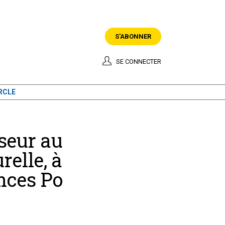
S'ABONNER
SE CONNECTER
RCLE
seur au
elle, à
nces Po