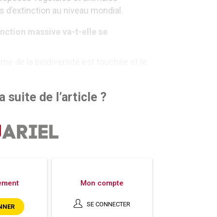
 d’extinction au niveau mondial.
ction massive va-t-elle se
ne de la biodiversité est touchée et le
 suite de l’article ?
ement
Mon compte
SE CONNECTER
NNER