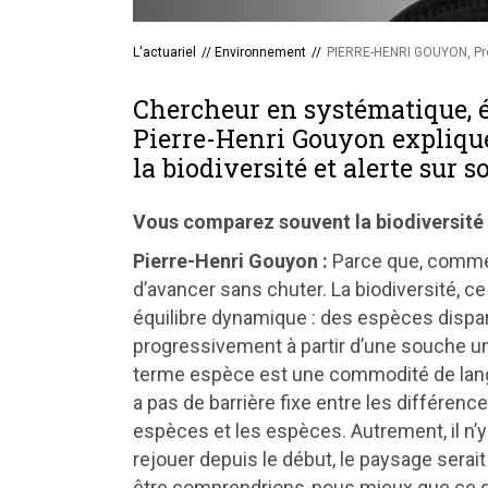
L'actuariel
//
Environnement
//
PIERRE-HENRI GOUYON, Pro
Chercheur en systématique, év
Pierre-Henri Gouyon expliqu
la biodiversité et alerte sur s
Vous comparez souvent la biodiversité 
Pierre-Henri Gouyon :
Parce que, comme u
d’avancer sans chuter. La biodiversité, ce 
équilibre dynamique : des espèces dispar
progressivement à partir d’une souche u
terme espèce est une commodité de langage.
a pas de barrière fixe entre les différence
espèces et les espèces. Autrement, il n’y 
rejouer depuis le début, le paysage serait 
être comprendrions-nous mieux que ce