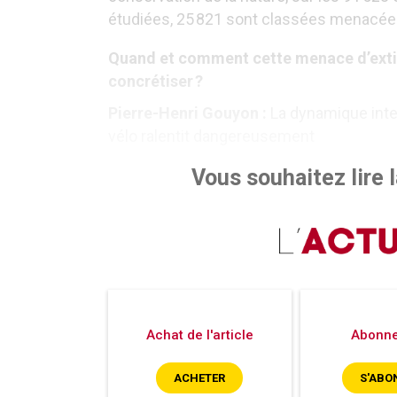
étudiées, 25 821 sont classées menacées
Quand et comment cette menace d’extin
concrétiser ?
Pierre-Henri Gouyon :
La dynamique inter
vélo ralentit dangereusement
Vous souhaitez lire la
Achat de l'article
Abonn
ACHETER
S'ABO