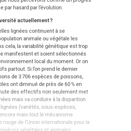
e par hasard par l’évolution.
iversité actuellement ?
lles lignées continuent à se
 population animale ou végétale les
 cela, la variabilité génétique est trop
se manifestent et soient sélectionnés
l’environnement local du moment. Or on
s partout. Si l’on prend le dernier
tions de 3 706 espèces de poissons,
iles ont diminué de près de 60 % en
chute des effectifs non seulement met
gnées mais va conduire à la disparition
 lignées (variétés, sous-espèces,
s encore mais tout le mécanisme
e rouge de l’Union internationale pour la
3 espèces végétales et animales