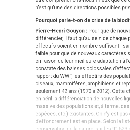
n’est qu’une des directions possibles pris
Pourquoi parle-t-on de crise de la biod
Pierre-Henri Gouyon :
Pour que de nouve
différencier, il faut qu’au sein de chaque
effectifs soient en nombre suffisant : sans
faible pour que de nouveaux caractères 
en raison de leur meilleure adaptation à 
constate des baisses colossales d’effectif
rapport du WWF, les effectifs des popula
oiseaux, mammifères, amphibiens et rept
seulement 42 ans (1970 à 2012). Cette 
en péril la différenciation de nouvelles li
massive des populations et, à terme, des
espèces, etc.) existantes. On n’y est pa
d’effondrement est en place. Selon la list
conservation de la nature, sur les 91 52