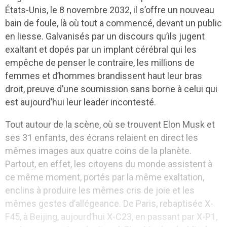
États-Unis, le 8 novembre 2032, il s’offre un nouveau
bain de foule, là où tout a commencé, devant un public
en liesse. Galvanisés par un discours qu’ils jugent
exaltant et dopés par un implant cérébral qui les
empêche de penser le contraire, les millions de
femmes et d’hommes brandissent haut leur bras
droit, preuve d’une soumission sans borne à celui qui
est aujourd’hui leur leader incontesté.
Tout autour de la scène, où se trouvent Elon Musk et
ses 31 enfants, des écrans relaient en direct les
mêmes images aux quatre coins de la planète.
Partout, en effet, les citoyens du monde assistent à
ce même moment, portés par la même exaltation,
enclins à produire les mêmes cris de joie et les
mêmes gestes d’allégeance. De Paris, rebaptisée X-
F45, à Beijing, aujourd’hui X-C23, en passant par X-P1,