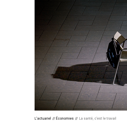
L'actuariel
//
Économies
//
La santé, c’est le travail