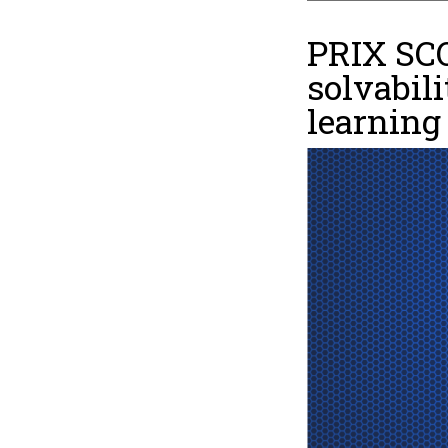
PRIX SCO
solvabil
learning