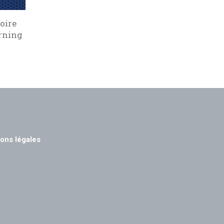
oire
arning
ons légales